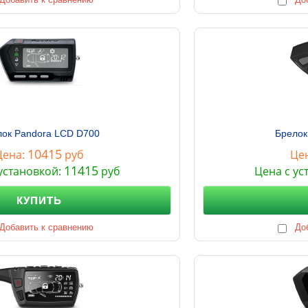
ок Pandora LCD D700
Брелок
10415
Цена:
руб
Це
11415
установкой:
руб
Цена с ус
КУПИТЬ
Добавить к сравнению
До