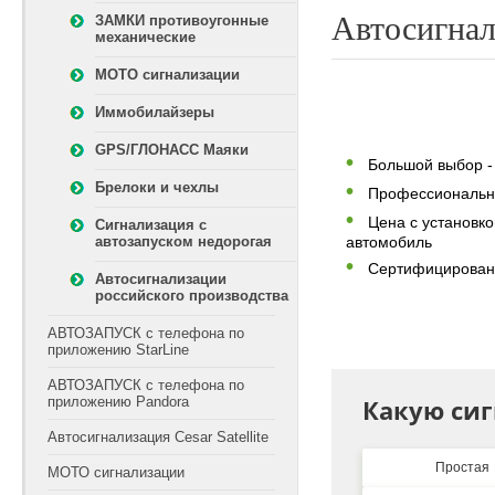
Автосигнал
ЗАМКИ противоугонные
механические
МОТО сигнализации
Иммобилайзеры
GPS/ГЛОНАСС Маяки
Большой выбор -
Брелоки и чехлы
Профессиональна
Цена с установко
Сигнализация с
автозапуском недорогая
автомобиль
Сертифицированн
Автосигнализации
российского производства
АВТОЗАПУСК с телефона по
приложению StarLine
АВТОЗАПУСК с телефона по
приложению Pandora
Какую сиг
Автосигнализация Cesar Satellite
Простая
МОТО сигнализации