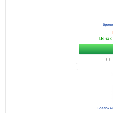
Брело
Цена с
Брелок м