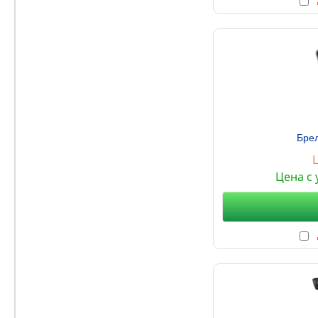
Брел
Цена с 