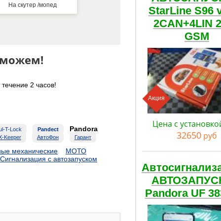
На скутер /мопед
StarLine S96 
2CAN+4LIN 
GSM
оможем!
течение 2 часов!
Акция
Цена с установко
Pandora
l-T-Lock
Pandect
32650
руб
X-Keeper
АвтоФон
Гарант
ные механические
МОТО
Сигнализация с автозапуском
Автосигнализ
АВТОЗАПУС
Pandora UF 38