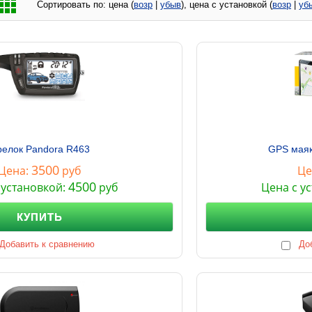
Сортировать по:
цена (
возр
|
убыв
), цена с установкой (
возр
|
уб
релок Pandora R463
GPS маяк
3500
Цена:
руб
Це
4500
 установкой:
руб
Цена с у
КУПИТЬ
Добавить к сравнению
До