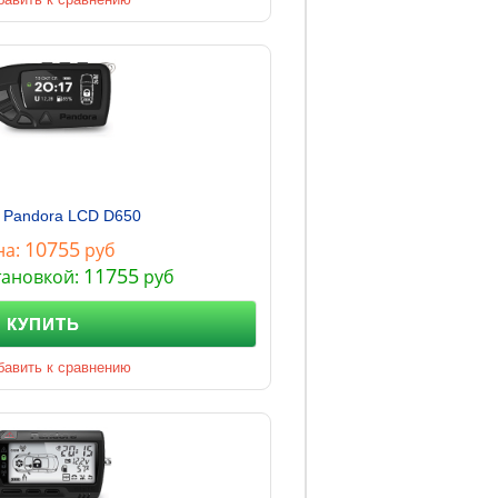
 Pandora LCD D650
10755
на:
руб
11755
тановкой:
руб
КУПИТЬ
бавить к сравнению