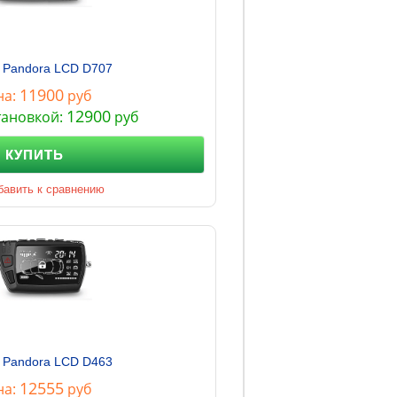
 Pandora LCD D707
11900
на:
руб
12900
тановкой:
руб
КУПИТЬ
бавить к сравнению
 Pandora LCD D463
12555
на:
руб