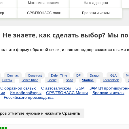
ая
Мотосигнализация
На квадроцикл
ер
GPS/ГЛОНАСС маяк
Брелоки и чехлы
Не знаете, как сделать выбор? Мы п
полните форму обратной связи, и наш менеджер свяжется с вами в 
Cenmax
Construct
Defen Time
DF
Dragon
IGLA
Mu
Prizrak
Scher-Khan
Sheriff
Sobr
Starline
Tecnoblock
С обратной связью
С автозапуском
GSM
ЗАМКИ противоугон
ции
Иммобилайзеры
GPS/ГЛОНАСС Маяки
Брелоки и чехлы
Российского производства
ров отметьте нужные и нажмите Сравнить