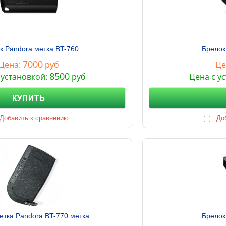
к Pandora метка BT-760
Брелок
7000
Цена:
руб
Це
8500
 установкой:
руб
Цена с у
КУПИТЬ
Добавить к сравнению
До
етка Pandora BT-770 метка
Брелок