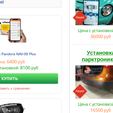
ыв
)
Акция
Цена с установко
36000
руб
Установк
 Pandora NAV-08 Plus
парктрони
6400
на:
руб
8100
становкой:
руб
КУПИТЬ
бавить к сравнению
Акция
Цена с установко
16500
руб