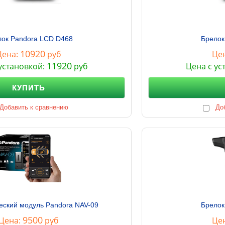
ок Pandora LCD D468
Брелок
10920
Цена:
руб
Це
11920
установкой:
руб
Цена с ус
КУПИТЬ
Добавить к сравнению
До
еский модуль Pandora NAV-09
Брелок
9500
Цена:
руб
Це