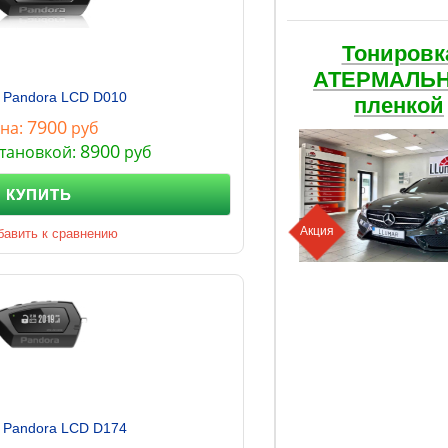
Тонировк
АТЕРМАЛЬ
 Pandora LCD D010
пленкой
7900
на:
руб
8900
становкой:
руб
КУПИТЬ
Акция
бавить к сравнению
 Pandora LCD D174