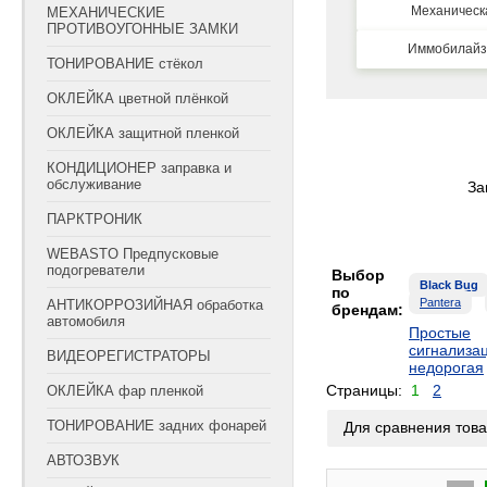
Механическ
МЕХАНИЧЕСКИЕ
ПРОТИВОУГОННЫЕ ЗАМКИ
Иммобилайз
ТОНИРОВАНИЕ стёкол
ОКЛЕЙКА цветной плёнкой
ОКЛЕЙКА защитной пленкой
КОНДИЦИОНЕР заправка и
обслуживание
За
ПАРКТРОНИК
WEBASTO Предпусковые
подогреватели
Выбор
Black Bug
по
Pantera
АНТИКОРРОЗИЙНАЯ обработка
брендам:
автомобиля
Простые
сигнализа
ВИДЕОРЕГИСТРАТОРЫ
недорогая
Страницы:
1
2
ОКЛЕЙКА фар пленкой
ТОНИРОВАНИЕ задних фонарей
Для сравнения това
АВТОЗВУК