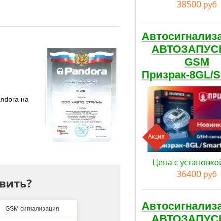
38500
руб
Автосигнализ
АВТОЗАПУС
GSM
Призрак-8GL/
andora на
Акция
Цена с установко
36400
руб
вить?
Автосигнализ
GSM сигнализация
АВТОЗАПУС