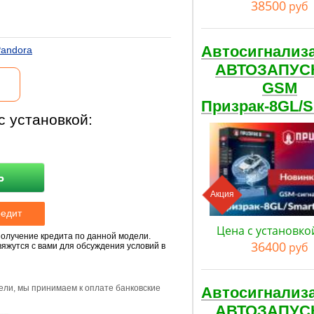
38500
руб
Автосигнализ
andora
АВТОЗАПУС
GSM
Призрак-8GL/
с установкой:
Ь
Акция
Цена с установко
получение кредита по данной модели.
36400
руб
жутся с вами для обсуждения условий в
ли, мы принимаем к оплате банковские
Автосигнализ
АВТОЗАПУС