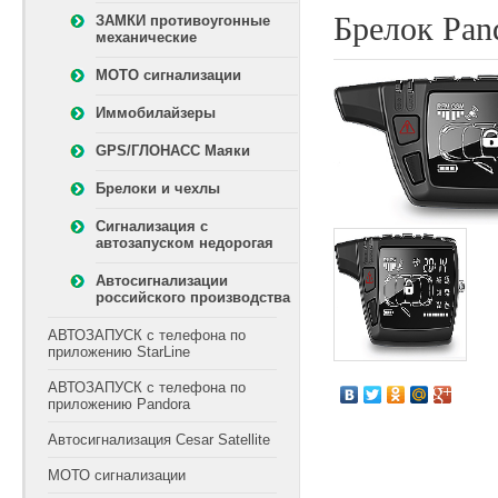
Брелок Pan
ЗАМКИ противоугонные
механические
МОТО сигнализации
Иммобилайзеры
GPS/ГЛОНАСС Маяки
Брелоки и чехлы
Сигнализация с
автозапуском недорогая
Автосигнализации
российского производства
АВТОЗАПУСК с телефона по
приложению StarLine
АВТОЗАПУСК с телефона по
приложению Pandora
Автосигнализация Cesar Satellite
МОТО сигнализации