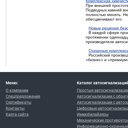
Комплексная химчист
При внешней простоте
Подводных камней мно
полностью менять. Не 
обесцвечивают его.
Новые решения безо
В каждой сфере про
протяжении одиннадца
производители автоси
Охранные комплексы
Российский произво
«бизнес» и «премиум»
Меню:
Каталог автосигнализаций
О компании
Простые автосигнализаци
Спецпредложения
Автосигнализации с обрат
Сертификаты
Автосигнализации с автоз
Контакты
Цифровые автосигнализа
Карта сайта
Иммобилайзеры
Механические противоуго
Информационно-охранные