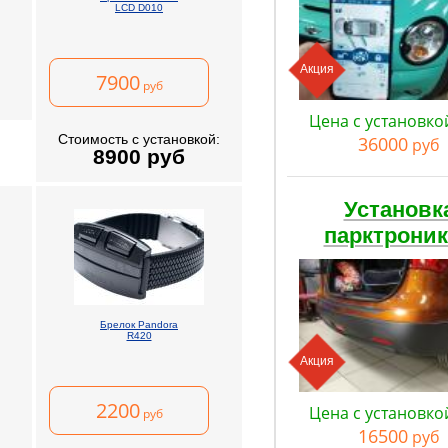
LCD D010
Акция
7900
руб
Цена с установко
Стоимость с установкой:
36000
руб
8900
руб
Установк
парктрони
Брелок Pandora
R420
Акция
2200
Цена с установко
руб
16500
руб