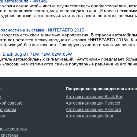
ка автомобиля - нюансы
 услуги важно чтобы чистка осуществлялась профессионалом, котор
го: передержав состав, можно повредить ткань. И после нескольки
удалив остатки, легко получить пятна на ткани: реагенты, не смыты
пасности на выставке «ИНТЕРАВТО 2015»
изводства есть свои значимые мероприятия. В отрасли автомобиль
ти лет остается международная выставка «ИНТЕРАВТО 2015». К не
гнализаций без исключения. Планируют участие и многочисленны
 Black Bug BT 71W, 72W, 82W, 85W
дитель автомобильных сигнализаций «Альтоника» предлагает боль
 классов. Чем отличаются самые популярные решения из его лин
:
Популярные производители автос
и
Автосигнализации Black Bug
ной связью
Автосигнализации Pandect
апуском
Автосигнализации Pandora
ции
Автосигнализации Sobr
нные системы
 системы