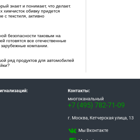
ый знает и понимает, что делает.
х химчисток обивку придется
е с текстиля, активно
ной безопасности таковым на
й готовятся все отечественные
е зарубежные компании.
шой ряд продуктов для автомобилей
ейки?
игнализаций:
Контакты:
многоканальный
+7 (495) 782-71-09
г. Москва, Кетчерская улица, 13
Мы Вконтакте