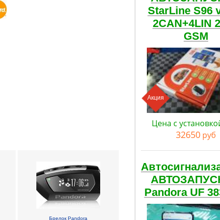
StarLine S96 
2CAN+4LIN 
GSM
Акция
Цена с установко
32650
руб
Автосигнализ
АВТОЗАПУС
Pandora UF 38
Брелок Pandora