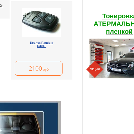
й:
Тонировк
АТЕРМАЛЬ
пленкой
Брелок Pandora
R304L
2100
руб
Акция