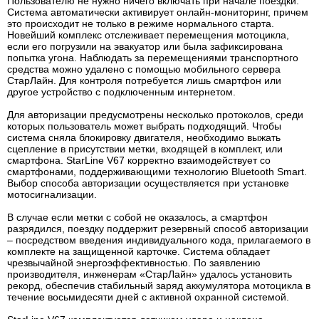
Пользователю не нужно ничего включать при начале поездки.
Система автоматически активирует онлайн-мониторинг, причем
это происходит не только в режиме нормального старта.
Новейший комплекс отслеживает перемещения мотоцикла,
если его погрузили на эвакуатор или была зафиксирована
попытка угона. Наблюдать за перемещениями транспортного
средства можно удалено с помощью мобильного сервера
СтарЛайн. Для контроля потребуется лишь смартфон или
другое устройство с подключенным интернетом.
Для авторизации предусмотрены несколько протоколов, среди
которых пользователь может выбрать подходящий. Чтобы
система сняла блокировку двигателя, необходимо выжать
сцепление в присутствии метки, входящей в комплект, или
смартфона. StarLine V67 корректно взаимодействует со
смартфонами, поддерживающими технологию Bluetooth Smart.
Выбор способа авторизации осуществляется при установке
мотосигнализации.
В случае если метки с собой не оказалось, а смартфон
разрядился, поездку поддержит резервный способ авторизации
– посредством введения индивидуального кода, прилагаемого в
комплекте на защищенной карточке. Система обладает
чрезвычайной энергоэффективностью. По заявлению
производителя, инженерам «СтарЛайн» удалось установить
рекорд, обеспечив стабильный заряд аккумулятора мотоцикла в
течение восьмидесяти дней с активной охранной системой.