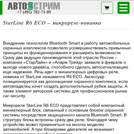
+7 (495) 782-71-09
StarLine R6 ECO – микрореле-новинка
Внедрение технологии Bluetooth Smart в работу автомобильных
охранных комплексов позволило усовершенствовать привычные
принципы их функционирования и расширить возможности.
Сразу два ведущих производителя этой отрасли России –
компании «СтарЛайн» и «Аларм Трейд» заявили в феврале о
выходе нового девайса, способного сделать автосигнализацию
еще надежнее. Речь идет о миниатюрных цифровых реле,
новинка от StarLine называется R6 ECO. Аксессуар
позиционируется как дооснащение охранного комплекса, если
автовладелец хочет создать дополнительный рубеж защиты. А
также элемент авторской системы для профессионалов рынка
car-security.
Микрореле StarLine R6 ECO представляет собой компактный,
миниатюрный блок, связанный с основным блоком охранной
системы посредством защищенного канала Bluetooth Smart. В
структуру блока встроены сразу два реле, благодаря чему
устройство может применяться на многих моделях
автомобилей. А при блокировке двигателя не возникают