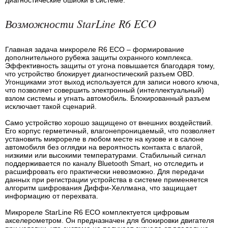
диагностические ошибки в системе.
Возможности StarLine R6 ECO
Главная задача микрореле R6 ECO – формирование
дополнительного рубежа защиты охранного комплекса.
Эффективность защиты от угона повышается благодаря тому,
что устройство блокирует диагностический разъем OBD.
Угонщиками этот выход используется для записи нового ключа,
что позволяет совершить электронный (интеллектуальный)
взлом системы и угнать автомобиль. Блокированный разъем
исключает такой сценарий.
Само устройство хорошо защищено от внешних воздействий.
Его корпус герметичный, влагонепроницаемый, что позволяет
установить микрореле в любом месте на кузове и в салоне
автомобиля без оглядки на вероятность контакта с влагой,
низкими или высокими температурами. Стабильный сигнал
поддерживается по каналу Bluetooth Smart, но отследить и
расшифровать его практически невозможно. Для передачи
данных при регистрации устройства в системе применяется
алгоритм шифрования Диффи-Хеллмана, что защищает
информацию от перехвата.
Микрореле StarLine R6 ECO комплектуется цифровым
акселерометром. Он предназначен для блокировки двигателя