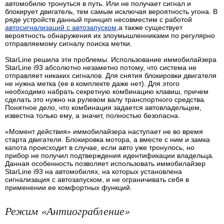
автомобилю тронуться в путь. Или не получает сигнал и
блокирует двигатель, тем самым исключая вероятность угона. В
ряде устройств данный принцип несовместим с работой
автосигнализаций с автозапуском
,а также существует
вероятность обнаружения их злоумышленниками по регулярно
отправляемому сигналу поиска метки.
StarLine решила эти проблемы. Использование иммобилайзера
StarLine i93 абсолютно незаметно потому, что система не
отправляет никаких сигналов. Для снятия блокировки двигателя
не нужна метка (ее в комплекте даже нет). Для этого
необходимо набрать секретную комбинацию клавиш, причем
сделать это нужно на рулевом валу транспортного средства.
Понятное дело, что комбинация задается автовладельцем,
известна только ему, а значит, полностью безопасна.
«Момент действия» иммобилайзера наступает не во время
старта двигателя. Блокировка мотора, а вместе с ним и замка
капота происходит в случае, если авто уже тронулось, но
прибор не получил подтверждения идентификации владельца.
Данная особенность позволяет использовать иммобилайзер
StarLine i93 на автомобилях, на которых установлена
сигнализация с автозапуском, и не ограничивать себя в
применении ее комфортных функций.
Режим «Антиограбление»