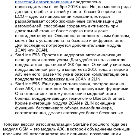
известной автосигнализации
представлена
производителем в ноябре 2016 года. Но, по мнению ряда
дилеров, особых отличий у нее от базовой версии нет.
ЕСО – одно из направлений компании, которая
разрабатывает особо экономичные сигнализации для
автомобилей, способные сохранять активность при
длительной стоянке более сорока пяти и даже
шестидесяти суток. Оснащена дополнительным брелком,
может быть установлена на базовые и цифровые авто.
Для последних потребуется дополнительный модуль
1CAN или 2CAN.
StarLine Е93. Простая и недорогая автосигнализация,
оснащенная автозапуском. Для удобства пользователя
предлагается практичный ЖК брелок. Отличий у системы,
представленной рынку в конце лета 2016 года от версии
А93 немного, разве что уже в базовой комплектации она
предполагает поддержку шин 2CAN и 2LIN.
StarLine Е95. Еще одна сигнализация, построенная на
базе А93, но с немного более продвинутыми функциями.
Она относится к пятому поколению моделей этого
бренда, поддерживающих технологию Bluetooth Smart.
Кроме интеграции модуля 2CAN и 2LIN оснащена
функцией бесключевого обхода иммобилайзера,
соответственно, делает автозапуск более безопасным.
Топовая версия автосигнализаций StarLine прошлого года без
модуля GSM – это модель А96, в которой объединены функции
предыдущей автосигнализации с опциями, позволяющими