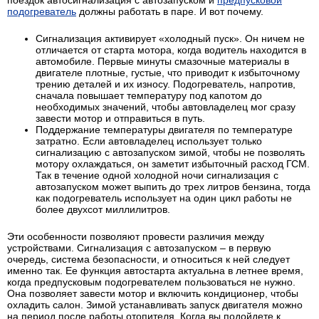
поездок автосигнализация с автозапуском и
предпусковой
подогреватель
должны работать в паре. И вот почему.
Сигнализация активирует «холодный пуск». Он ничем не
отличается от старта мотора, когда водитель находится в
автомобиле. Первые минуты смазочные материалы в
двигателе плотные, густые, что приводит к избыточному
трению деталей и их износу. Подогреватель, напротив,
сначала повышает температуру под капотом до
необходимых значений, чтобы автовладелец мог сразу
завести мотор и отправиться в путь.
Поддержание температуры двигателя по температуре
затратно. Если автовладелец использует только
сигнализацию с автозапуском зимой, чтобы не позволять
мотору охлаждаться, он заметит избыточный расход ГСМ.
Так в течение одной холодной ночи сигнализация с
автозапуском может выпить до трех литров бензина, тогда
как подогреватель использует на один цикл работы не
более двухсот миллилитров.
Эти особенности позволяют провести различия между
устройствами. Сигнализация с автозапуском – в первую
очередь, система безопасности, и относиться к ней следует
именно так. Ее функция автостарта актуальна в летнее время,
когда предпусковым подогревателем пользоваться не нужно.
Она позволяет завести мотор и включить кондиционер, чтобы
охладить салон. Зимой устанавливать запуск двигателя можно
на период после работы отопителя. Когда вы подойдете к