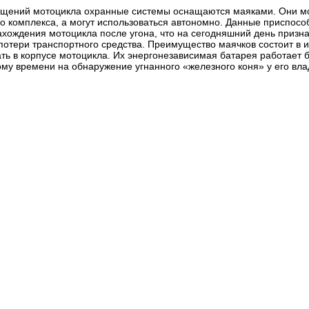
щений мотоцикла охранные системы оснащаются маяками. Они мог
 комплекса, а могут использоваться автономно. Данные приспосо
хождения мотоцикла после угона, что на сегодняшний день приз
потери транспортного средства. Преимущество маячков состоит в 
ть в корпусе мотоцикла. Их энергонезависимая батарея работает б
тому времени на обнаружение угнанного «железного коня» у его вл