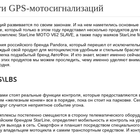
ти GPS-мотосигнализаций
ий развивается по своим законам. И на нем наметились основные 
e, который только в этом году представил несколько продуктов для
комплекс StarLine MOTO V62 SLAVE, а также пару маяков StarLine 
ия российского бренда Pandora, который перешел от исключительн
ждый свой продукт для мотоциклистов удобным и стильным брасле
легка подзабытый бренд АвтоФон. И кто знает, может именно сейча
этих продуктов мы можем проследить, чему именно уделяют вним
одня.
S\LBS
ами стоят реальные функции контроля, которые предоставляются 
им «железным конем» все в порядке, пока он стоит на парковке. Се
руг случится неприятное событие угона.
плексы постепенно смещаются в сторону телематического оборудо
йским брендом StarLine, определяет мобильность и контроль на у
для выхода в сеть. Смартфон и планшет посредством специальног
у владельцем мотоцикла и самим транспортным средством. И конт