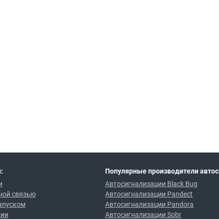
:
Популярные производители автос
и
Автосигнализации Black Bug
ной связью
Автосигнализации Pandect
апуском
Автосигнализации Pandora
ции
Автосигнализации Sobr