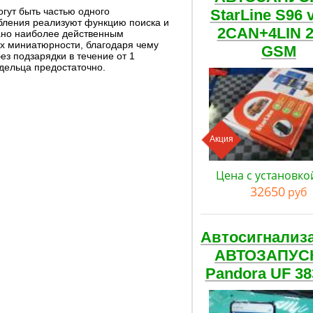
ут быть частью одного
StarLine S96 
бления реализуют функцию поиска и
2CAN+4LIN 
нано наиболее действенным
их миниатюрности, благодаря чему
GSM
ез подзарядки в течение от 1
адельца предостаточно.
Акция
Цена с установко
32650
руб
Автосигнализ
АВТОЗАПУС
Pandora UF 38