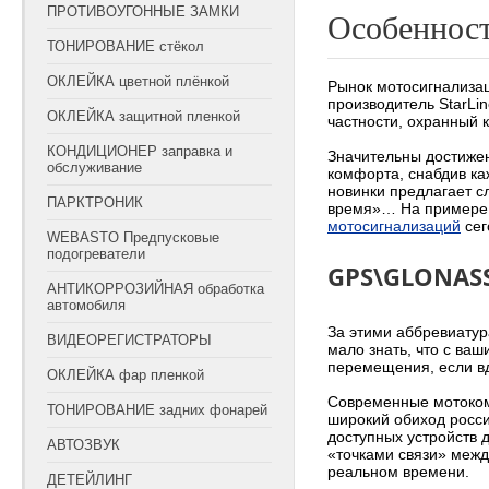
ПРОТИВОУГОННЫЕ ЗАМКИ
Особеннос
ТОНИРОВАНИЕ стёкол
ОКЛЕЙКА цветной плёнкой
Рынок мотосигнализац
производитель StarLin
ОКЛЕЙКА защитной пленкой
частности, охранный 
КОНДИЦИОНЕР заправка и
Значительны достижен
обслуживание
комфорта, снабдив ка
новинки предлагает с
ПАРКТРОНИК
время»… На примере 
мотосигнализаций
сег
WEBASTO Предпусковые
подогреватели
GPS\GLONAS
АНТИКОРРОЗИЙНАЯ обработка
автомобиля
За этими аббревиатур
ВИДЕОРЕГИСТРАТОРЫ
мало знать, что с ваш
перемещения, если вд
ОКЛЕЙКА фар пленкой
Современные мотоком
ТОНИРОВАНИЕ задних фонарей
широкий обиход росси
доступных устройств 
АВТОЗВУК
«точками связи» межд
реальном времени.
ДЕТЕЙЛИНГ