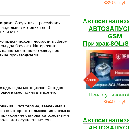
38500
руб
Автосигнализ
игроки. Среди них – российский
 владельцев мотоциклов. В
АВТОЗАПУС
М15 и М17.
GSM
о практической плоскости в сферу
Призрак-8GL/
том для брелока. Интересные
с начнется его новое «звездное
ание производители
Акция
владельцам мотоциклов. Сегодня
годня нужно понимать все его
Цена с установко
36400
руб
вания. Этот термин, введенный в
ровне интернет-пользования и самых
о приложения становятся основными
Автосигнализ
роль этот осуществляется в
АВТОЗАПУС