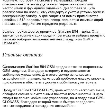
Комплекс построен на системе Телематика, которая
обеспечивает легкость удаленного управления многими
настройками и функциями удаленно. Диалоговая защита
реализована по новейшему стандарту с учетом устойчивости к
электронному взлому. А для защиты от помех применяется
новейший 512-полосный трансивер, полностью исключающий
негативное воздействие городских радиоволн.
Важное преимущество продуктов StarLine B94 – цена. Она
зависит от комплектации модели. Вы можете выбрать продукт с
типовым набором возможностей или с модулями GSM и
GSM/GPS.
Главные отличия
Сигнализация StarLine B94 GSM предлагается со встроенным
GSM-модулем, благодаря которому и осуществляется
мобильное управление. Для этого можно использовать
смартфон или планшет, на который требуется лишь установить
приложение и обеспечить доступ к мобильному интернету.
Продукт StarLine B94 GSM GPS, цена которого несколько выше,
обладает самым значительным пакетом возможностей. В него
входит не только мобильное управление, но и поддержка GPS-
GLONASS, благодаря которой можно быстро определять
точные координаты нахождения автомобиля.