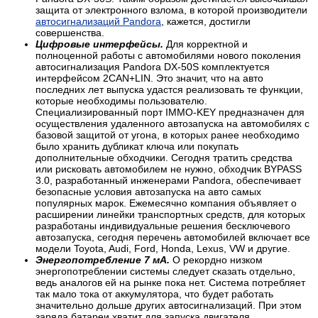
защита от электронного взлома, в которой производители
автосигнализаций Pandora
, кажется, достигли
совершенства.
Цифровые интерфейсы.
Для корректной и
полноценной работы с автомобилями нового поколения
автосигнализация Pandora DX-50S комплектуется
интерфейсом 2CAN+LIN. Это значит, что на авто
последних лет выпуска удастся реализовать те функции,
которые необходимы пользователю.
Специализированный порт IMMO-KEY предназначен для
осуществления удаленного автозапуска на автомобилях с
базовой защитой от угона, в которых ранее необходимо
было хранить дубликат ключа или покупать
дополнительные обходчики. Сегодня тратить средства
или рисковать автомобилем не нужно, обходчик BYPASS
3.0, разработанный инженерами Pandora, обеспечивает
безопасные условия автозапуска на авто самых
популярных марок. Ежемесячно компания объявляет о
расширении линейки транспортных средств, для которых
разработаны индивидуальные решения бесключевого
автозапуска, сегодня перечень автомобилей включает все
модели Toyota, Audi, Ford, Honda, Lexus, VW и другие.
Энергопотребление 7 мА.
О рекордно низком
энергопотреблении системы следует сказать отдельно,
ведь аналогов ей на рынке пока нет. Система потребляет
так мало тока от аккумулятора, что будет работать
значительно дольше других автосигнализаций. При этом
заряда батареи хватит для запуска двигателя.