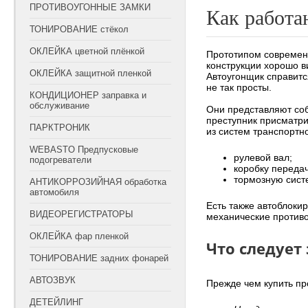
ПРОТИВОУГОННЫЕ ЗАМКИ
Как работа
ТОНИРОВАНИЕ стёкол
ОКЛЕЙКА цветной плёнкой
Прототипом современн
конструкции хорошо в
ОКЛЕЙКА защитной пленкой
Автоугонщик справитс
не так просты.
КОНДИЦИОНЕР заправка и
обслуживание
Они представляют соб
преступник присматрив
ПАРКТРОНИК
из систем транспортно
WEBASTO Предпусковые
рулевой вал;
подогреватели
коробку передач
тормозную сист
АНТИКОРРОЗИЙНАЯ обработка
автомобиля
Есть также автоблоки
ВИДЕОРЕГИСТРАТОРЫ
механические противо
ОКЛЕЙКА фар пленкой
Что следует
ТОНИРОВАНИЕ задних фонарей
АВТОЗВУК
Прежде чем купить пр
ДЕТЕЙЛИНГ