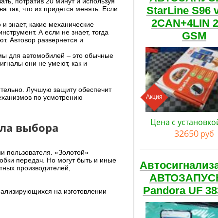
ать, потратив 20 минут и используя
StarLine S96 
а так, что их придется менять. Если
2CAN+4LIN 
 и знает, какие механические
нструмент. А если не знает, тогда
GSM
ют. Автовор развернется и
емы для автомобилей – это обычные
гналы они не умеют, как и
ятельно. Лучшую защиту обеспечит
механизмов по усмотрению
Акция
Цена с установко
ла выбора
32650
руб
и пользователя. «Золотой»
обки передач. Но могут быть и иные
Автосигнализ
тных производителей,
АВТОЗАПУС
Pandora UF 38
иализирующихся на изготовлении