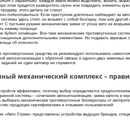
щитит с гарантией
. Каждый замок можно выдолбить, выбить, вырез
при этом придется разворотить салон или повредить элементы кузов
 продажу, этого делать не станут.
ужно подготовиться
. Если преступник длительно наблюдает за авто
системы здесь стоят, он возьмет с собой болгарку, лом или другой и
ет. С пустыми руками механические замки от угона авто не вскрыва
ать наживу попроще.
не будет оповещен
. Все-таки механические противоугонные сист
 оснащенные дополнительными элементами. Но подавать звуковые си
ельца об опасности.
 противоугонные средства не рекомендуют использовать самосто
ной автосигнализации с обратной связью и одного-двух замковых 
 задачей ни один автовор не справится.
нный механический комплекс – прави
стройств эффективно, поэтому выбор определяется предпочтениям
хранной системы – сочетание автосигнализации, замка капота и кор
 выбирать механические противоугонные блокираторы от авторите
ство продукции сертификатами и отзывами пользователей.
ии «Авто Стрим» представлены устройства ведущих брендов, спец