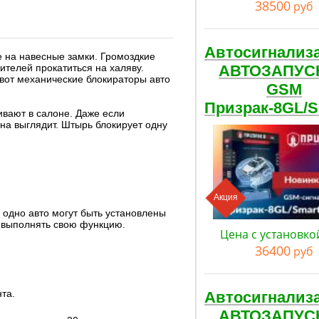
38500
руб
Автосигнализ
 на навесные замки. Громоздкие
ителей прокатиться на халяву.
АВТОЗАПУС
 вот механические блокираторы авто
GSM
Призрак-8GL/
ивают в салоне. Даже если
она выглядит. Штырь блокирует одну
Акция
 одно авто могут быть установлены
т выполнять свою функцию.
Цена с установко
36400
руб
та.
Автосигнализ
АВТОЗАПУС