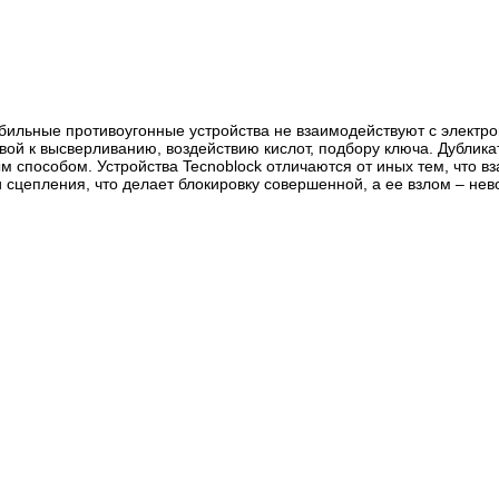
ильные противоугонные устройства не взаимодействуют с электр
вой к высверливанию, воздействию кислот, подбору ключа. Дублика
ым способом. Устройства Tecnoblock отличаются от иных тем, что в
и сцепления, что делает блокировку совершенной, а ее взлом – н