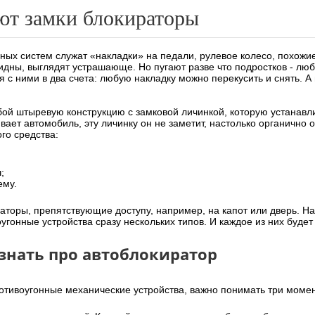
ют замки блокираторы
ых систем служат «накладки» на педали, рулевое колесо, похожие
идны, выглядят устрашающе. Но пугают разве что подростков - люб
я с ними в два счета: любую накладку можно перекусить и снять. А
ой штыревую конструкцию с замковой личинкой, которую устанавл
ает автомобиль, эту личинку он не заметит, настолько органично 
го средства:
;
ему.
раторы, препятствующие доступу, например, на капот или дверь. На
угонные устройства сразу нескольких типов. И каждое из них буде
 знать про автоблокиратор
отивоугонные механические устройства, важно понимать три момен