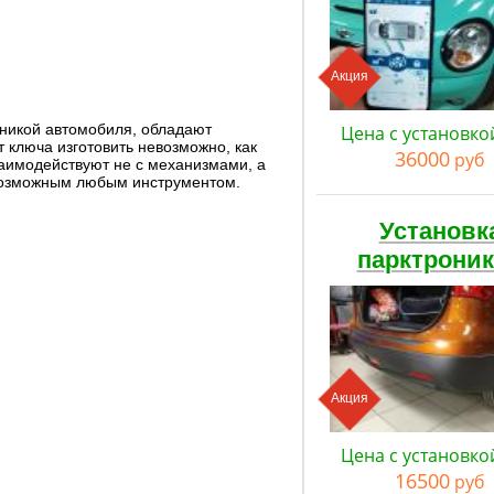
Акция
оникой автомобиля, обладают
Цена с установко
т ключа изготовить невозможно, как
36000
руб
заимодействуют не с механизмами, а
евозможным любым инструментом.
Установк
парктрони
Акция
Цена с установко
16500
руб