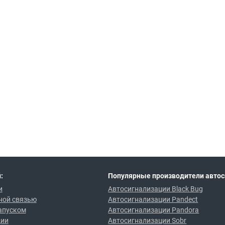
:
Популярные производители автос
и
Автосигнализации Black Bug
ной связью
Автосигнализации Pandect
апуском
Автосигнализации Pandora
ции
Автосигнализации Sobr