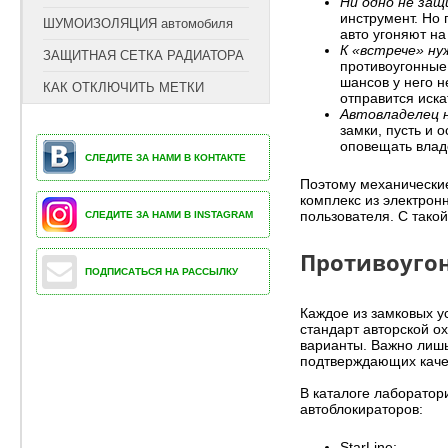
Ни одно не за
инструмент. Но 
ШУМОИЗОЛЯЦИЯ автомобиля
авто угоняют на
К «встрече» н
ЗАЩИТНАЯ СЕТКА РАДИАТОРА
противоугонные 
шансов у него н
КАК ОТКЛЮЧИТЬ МЕТКИ
отправится иск
Автовладелец 
замки, пусть и
оповещать влад
СЛЕДИТЕ ЗА НАМИ В КОНТАКТЕ
Поэтому механические
комплекс из электрон
пользователя. С такой
СЛЕДИТЕ ЗА НАМИ В INSTAGRAM
Противоуго
ПОДПИСАТЬСЯ НА РАССЫЛКУ
Каждое из замковых у
стандарт авторской о
варианты. Важно лишь
подтверждающих каче
В каталоге лаборатор
автоблокираторов:
StarLine;