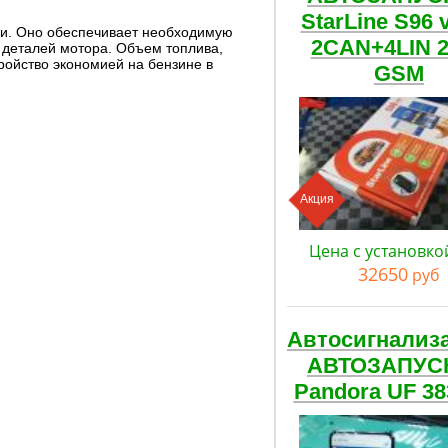
StarLine S96 
три. Оно обеспечивает необходимую
2CAN+4LIN 
 деталей мотора. Объем топлива,
тройство экономией на бензине в
GSM
Акция
Цена с установко
32650
руб
Автосигнализ
АВТОЗАПУС
Pandora UF 38