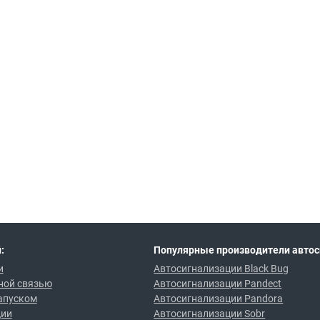
:
Популярные производители автос
и
Автосигнализации Black Bug
ной связью
Автосигнализации Pandect
апуском
Автосигнализации Pandora
ции
Автосигнализации Sobr