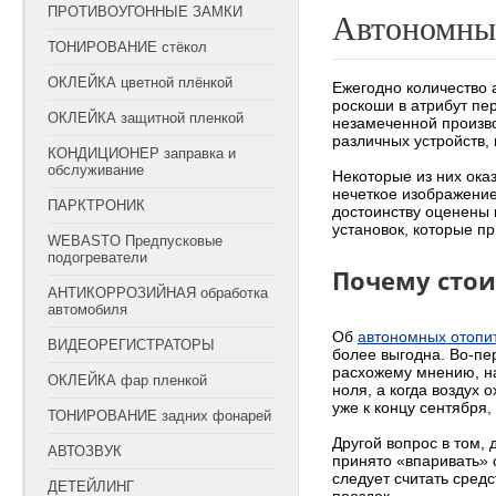
ПРОТИВОУГОННЫЕ ЗАМКИ
Автономный
ТОНИРОВАНИЕ стёкол
ОКЛЕЙКА цветной плёнкой
Ежегодно количество 
роскоши в атрибут пе
ОКЛЕЙКА защитной пленкой
незамеченной произв
различных устройств, 
КОНДИЦИОНЕР заправка и
обслуживание
Некоторые из них ок
нечеткое изображение,
ПАРКТРОНИК
достоинству оценены 
установок, которые п
WEBASTO Предпусковые
подогреватели
Почему стои
АНТИКОРРОЗИЙНАЯ обработка
автомобиля
Об
автономных отопи
ВИДЕОРЕГИСТРАТОРЫ
более выгодна. Во-пер
расхожему мнению, на
ОКЛЕЙКА фар пленкой
ноля, а когда воздух
уже к концу сентября,
ТОНИРОВАНИЕ задних фонарей
Другой вопрос в том,
АВТОЗВУК
принято «впаривать» 
следует считать сред
ДЕТЕЙЛИНГ