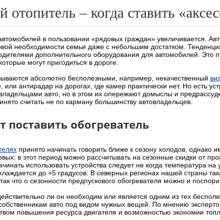
 отопитель – когда ставить «аксес
автомобилей в пользовании «рядовых граждан» увеличивается. Ав
рвой необходимости семьи даже с небольшим достатком. Тенденция
одителями дополнительного оборудования для автомобилей. Это 
которые могут пригодиться в дороге.
азываются абсолютно бесполезными, например, некачественный
ви
 или антирадар на дорогах, где камер практически нет. Но есть уст
владельцами авто, но в этом их опережают домыслы и предрассудки
ринято считать не по карману большинству автовладельцев.
т поставить обогреватель
телях
принято начинать говорить ближе к сезону холодов, однако и
вых, в этот период можно рассчитывать на сезонные скидки от про
чинать использовать устройства следует не когда температура на
 охлаждается до +5 градусов. В северных регионах нашей страны та
 так что о сезонности предпускового обогревателя можно и поспори
 действительно ли он необходим или является одним из тех беспол
собственникам авто под видом нужных вещей. По мнению эксперто
ством повышения ресурса двигателя и возможностью экономии топ