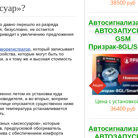
38500
руб
суар»?
Автосигнализ
то давно перешло из разряда
, безусловно, не остается
АВТОЗАПУС
приводит к увеличению предложения
GSM
Призрак-8GL/
деорегистратор
, который записывает
ройства, которые могут быть по
, а к тому же и высокая стоимость
Акция
менно летом их установка куда
изводителя, а во-вторых, вопреки
Цена с установко
 улице опускается существенно ниже
36400
руб
кая температура устанавливается
ть.
езных «аксессуаров», которые
Автосигнализ
в, предпусковой обогреватель
лива с обеспечением комфорта
АВТОЗАПУС