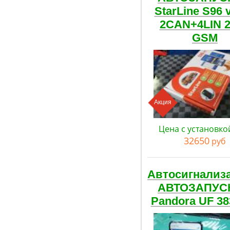
StarLine S96 
2CAN+4LIN 
GSM
Акция
Цена с установко
32650
руб
Автосигнализ
АВТОЗАПУС
Pandora UF 38