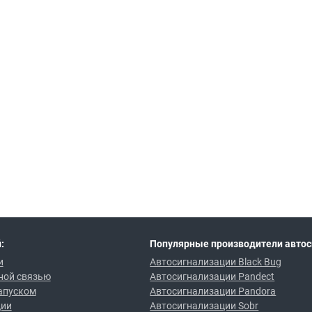
:
Популярные производители автос
и
Автосигнализации Black Bug
ной связью
Автосигнализации Pandect
апуском
Автосигнализации Pandora
ции
Автосигнализации Sobr