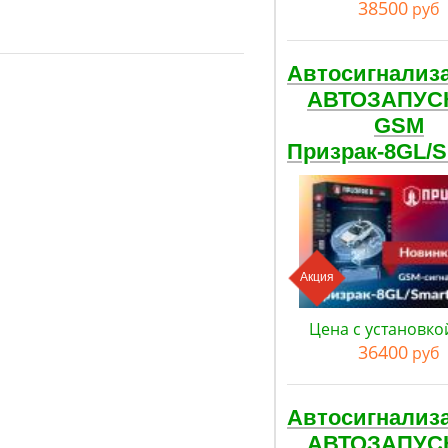
38500
руб
Автосигнализ
АВТОЗАПУС
GSM
Призрак-8GL/
Акция
Цена с установко
36400
руб
Автосигнализ
АВТОЗАПУС