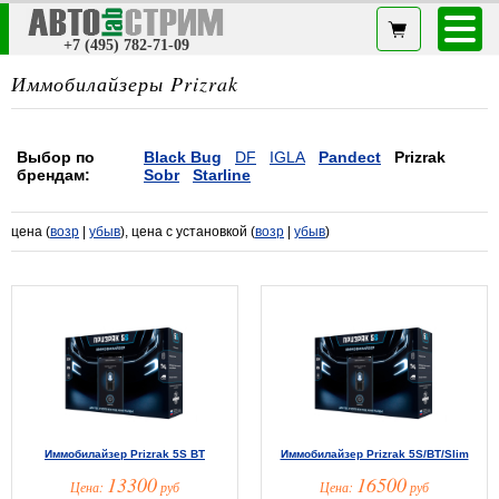
+7 (495) 782-71-09
Иммобилайзеры Prizrak
Выбор по
Black Bug
DF
IGLA
Pandect
Prizrak
брендам:
Sobr
Starline
цена (
возр
|
убыв
), цена с установкой (
возр
|
убыв
)
Иммобилайзер Prizrak 5S BT
Иммобилайзер Prizrak 5S/BT/Slim
13300
16500
Цена:
руб
Цена:
руб