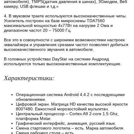
автомобиля), TMPS(датчик давления в шинах), 3Gмодем, Веб
камеру, USB флешки и т.д.»
4. В звуковом тракте используются высококачественные чипы.
Усилитель построен на базе микросхемы TDA7560
максимальной мощностью 4х77Вт на нагрузке 2 Ома и
диапазоном частот 20 – 75000 Гц.
Все это в совокупности с широкими возможностями настроек
эквалайзера и управления срезами частот позволяет добиться
высококачественного звучания в автомобиле.
В головных устройствах DayStar на системе Андроид
используются только высококачественные комплектующие.
Характеристики:
Операционная система Android 4.4.2 с последующими
обновлениями.
Цифровой экран. Матрица HD качества высокой яркости
800?480. Емкостной морозостойкий мультитач.
Центральный процессор – Сortex A9 2-core 1.5 Ghz,
платформа Mstar.
Графический интерфейс, анимация, русский язык.
Смена стартового логотипа – есть. Марка автомобиля.
Смена рабочего стола – есть.