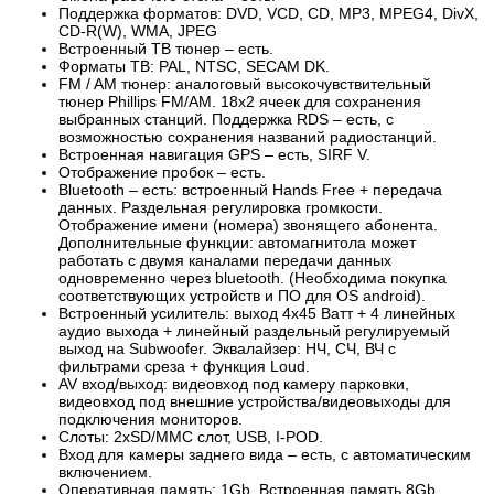
Поддержка форматов: DVD, VCD, CD, MP3, MPEG4, DivX,
CD-R(W), WMA, JPEG
Встроенный ТВ тюнер – есть.
Форматы ТВ: PAL, NTSC, SECAM DK.
FM / AM тюнер: аналоговый высокочувствительный
тюнер Phillips FM/AM. 18х2 ячеек для сохранения
выбранных станций. Поддержка RDS – есть, с
возможностью сохранения названий радиостанций.
Встроенная навигация GPS – есть, SIRF V.
Отображение пробок – есть.
Bluetooth – есть: встроенный Hands Free + передача
данных. Раздельная регулировка громкости.
Отображение имени (номера) звонящего абонента.
Дополнительные функции: автомагнитола может
работать с двумя каналами передачи данных
одновременно через bluetooth. (Необходима покупка
соответствующих устройств и ПО для OS android).
Встроенный усилитель: выход 4х45 Ватт + 4 линейных
аудио выхода + линейный раздельный регулируемый
выход на Subwoofer. Эквалайзер: НЧ, СЧ, ВЧ с
фильтрами среза + функция Loud.
AV вход/выход: видеовход под камеру парковки,
видеовход под внешние устройства/видеовыходы для
подключения мониторов.
Слоты: 2xSD/MMC слот, USB, I-POD.
Вход для камеры заднего вида – есть, с автоматическим
включением.
Оперативная память: 1Gb. Встроенная память 8Gb.