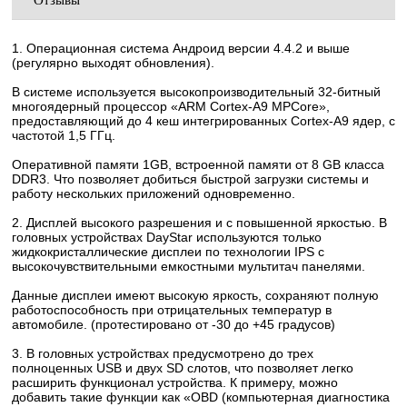
1. Операционная система Андроид версии 4.4.2 и выше
(регулярно выходят обновления).
В системе используется высокопроизводительный 32-битный
многоядерный процессор «ARM Cortex-A9 MPCore»,
предоставляющий до 4 кеш интегрированных Cortex-A9 ядер, с
частотой 1,5 ГГц.
Оперативной памяти 1GB, встроенной памяти от 8 GB класса
DDR3. Что позволяет добиться быстрой загрузки системы и
работу нескольких приложений одновременно.
2. Дисплей высокого разрешения и с повышенной яркостью. В
головных устройствах DayStar используются только
жидкокристаллические дисплеи по технологии IPS с
высокочувствительными емкостными мультитач панелями.
Данные дисплеи имеют высокую яркость, сохраняют полную
работоспособность при отрицательных температур в
автомобиле. (протестировано от -30 до +45 градусов)
3. В головных устройствах предусмотрено до трех
полноценных USB и двух SD слотов, что позволяет легко
расширить функционал устройства. К примеру, можно
добавить такие функции как «OBD (компьютерная диагностика