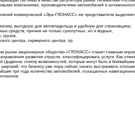
ификации системы в качестве регулятора рынка Телематики России
аховыми компаниями, производителями автомобилей и антимонопо
влений коммерческой «Эра-ГЛОНАСС» ее представители выделяют
матику, выгодную для автовладельца и удобную для страховщика;
ных средств, причем не только сухопутных, но и водных;
, грузов;
ского центра, серверного центра, пр.
ом рынке акционерное общество «ГЛОНАСС» станет главным игрок
аправления развития отрасли, классифицировать услуги. Как отме
й Цыденов, спектр возможностей, которые могут быть в ближайше
широкий, что бизнесу уже пора сейчас начать выстраивать отнош
айшие три года количество автомобилей, оснащенных навигационн
миллионов.