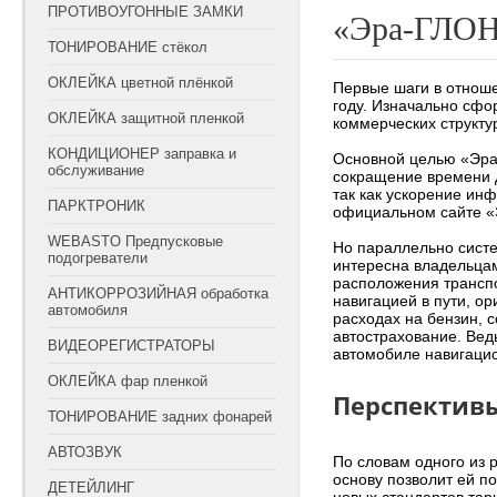
ПРОТИВОУГОННЫЕ ЗАМКИ
«Эра-ГЛОН
ТОНИРОВАНИЕ стёкол
ОКЛЕЙКА цветной плёнкой
Первые шаги в отнош
году. Изначально сфо
ОКЛЕЙКА защитной пленкой
коммерческих структу
КОНДИЦИОНЕР заправка и
Основной целью «Эра
обслуживание
сокращение времени д
так как ускорение ин
ПАРКТРОНИК
официальном сайте «Э
WEBASTO Предпусковые
Но параллельно систе
подогреватели
интересна владельца
расположения транспо
АНТИКОРРОЗИЙНАЯ обработка
навигацией в пути, о
автомобиля
расходах на бензин, 
автострахование. Вед
ВИДЕОРЕГИСТРАТОРЫ
автомобиле навигацио
ОКЛЕЙКА фар пленкой
Перспектив
ТОНИРОВАНИЕ задних фонарей
АВТОЗВУК
По словам одного из 
основу позволит ей п
ДЕТЕЙЛИНГ