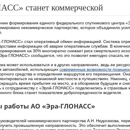
АСС» станет коммерческой
ении формирования единого федерального спутникового центра 
рмировано некоммерческое партнерство, которое объединило усили
р.
-ГЛОНАСС» стал оперативный обмен информацией. Система опред
оставки информации об аварии оперативным службам. В конечном 
формирования на 30% многократно снижает риск смертельного исхо
ра-ГЛОНАСС» сообщается, что это позволит ежегодно спасать не 
ма может использоваться и в других направлениях, ведь ее ресурсы
м автомобилей, использующих
современные возможности позицио
ртного средства и определения маршрутов его перемещения. Она
риентироваться на незнакомой местности в путешествиях. Наконец, 
сокращать время прибытия на место, а в обозримом будущем и сн
ь к сотрудничеству с «Эрой-ГЛОНАСС» подключились и страховые к
нного блока станет показателем добропорядочности водителя.
ы работы АО «Эра-ГЛОНАСС»
руководителей некоммерческого партнерства А.Н. Недосекова, пе
олучить промышленную направленность. Это обеспечит выполнение