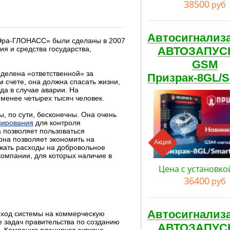
38500
руб
Автосигнализ
«Эра-ГЛОНАСС» были сделаны в 2007
я и средства государства,
АВТОЗАПУС
GSM
елена «ответственной» за
Призрак-8GL/
счете, она должна спасать жизни,
да в случае аварии. На
менее четырех тысяч человек.
, по сути, бесконечны. Она очень
нирования
для контроля
 позволяет пользоваться
она позволяет экономить на
Акция
ижать расходы на добровольное
омпании, для которых наличие в
Цена с установко
36400
руб
Автосигнализ
реход системы на коммерческую
 задач правительства по созданию
АВТОЗАПУС