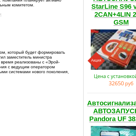
. Компания планирует активно
льным комитетом.
StarLine S96 
2CAN+4LIN 
:
GSM
ом, который будет формировать
тил заместитель министра
Акция
е время реализованы с «Эрой-
ения с ведущим оператором
ыми системами нового поколения,
Цена с установко
32650
руб
Автосигнализ
АВТОЗАПУС
Pandora UF 38