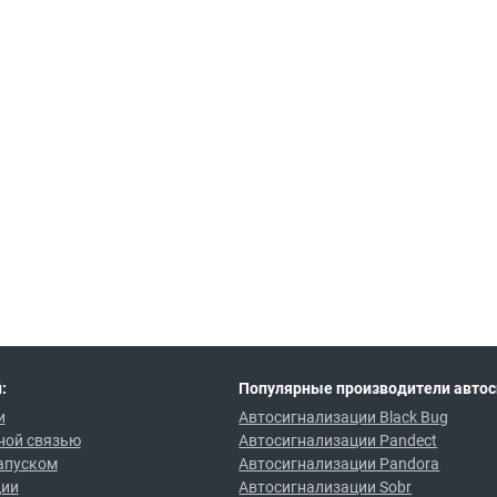
:
Популярные производители автос
и
Автосигнализации Black Bug
ной связью
Автосигнализации Pandect
апуском
Автосигнализации Pandora
ции
Автосигнализации Sobr